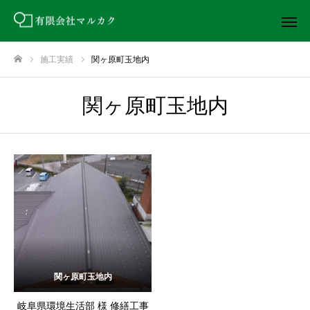
施工実績
関ヶ原町玉地内
ホーム
関ヶ原町玉地内
関ヶ原町玉地内
岐阜県環境生活部 様 修繕工事