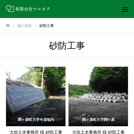
施工実績
砂防工事
ホーム
砂防工事
関ヶ原町大字今須地内
関ヶ原町大字関ケ原
大垣土木事務所 様 砂防工事
大垣土木事務所 様 砂防工事